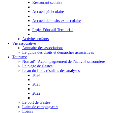
Restaurant scolaire
Accueil périscolaire
Accueil de loisirs extrascolaire
Projet Éducatif Territorial
Activités enfants
Vie associative
Annuaire des associations
Le guide des droits et démarches associatives
Tourisme
Nomad' - Accompagnement de l’activité saisonnière
La plage de Gastes
L'eau du Lac : résultats des analyses
2024
2023
2022
Le port de Gastes
L'aire de camping-cars
Loisirs