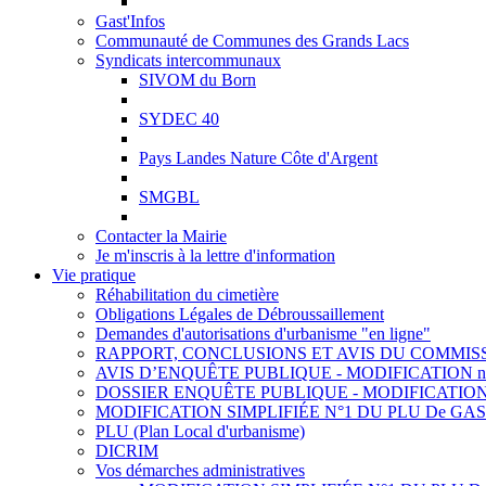
Gast'Infos
Communauté de Communes des Grands Lacs
Syndicats intercommunaux
SIVOM du Born
SYDEC 40
Pays Landes Nature Côte d'Argent
SMGBL
Contacter la Mairie
Je m'inscris à la lettre d'information
Vie pratique
Réhabilitation du cimetière
Obligations Légales de Débroussaillement
Demandes d'autorisations d'urbanisme "en ligne"
RAPPORT, CONCLUSIONS ET AVIS DU COMMISS
AVIS D’ENQUÊTE PUBLIQUE - MODIFICATION n°
DOSSIER ENQUÊTE PUBLIQUE - MODIFICATION 
MODIFICATION SIMPLIFIÉE N°1 DU PLU De GASTES 
PLU (Plan Local d'urbanisme)
DICRIM
Vos démarches administratives