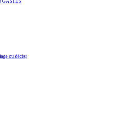
e GASTES
riage ou décès)