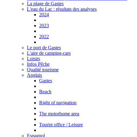
La plage de Gastes
L'eau du Lac : résultats des analyses
2024
2023
2022
Le port de Gastes
L'aire de camping-cars
Loisirs
Infos Pêche
Qualité tourisme
Anglais
Gastes
Beach
Right of navigation
The motorhome area
Tourist office / Leisure
Espagnol