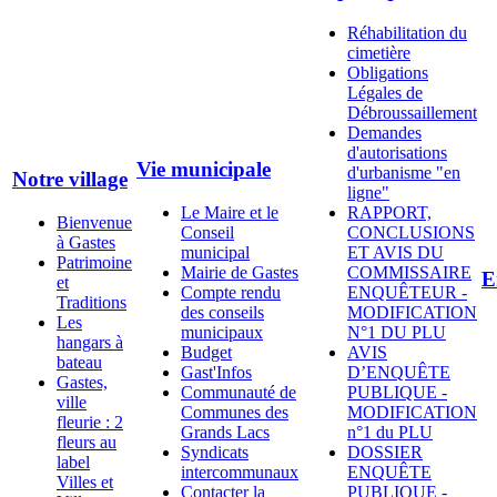
Réhabilitation du
cimetière
Obligations
Légales de
Débroussaillement
Demandes
d'autorisations
Vie municipale
d'urbanisme "en
Notre village
ligne"
Le Maire et le
RAPPORT,
Bienvenue
Conseil
CONCLUSIONS
à Gastes
municipal
ET AVIS DU
Patrimoine
Mairie de Gastes
COMMISSAIRE
E
et
Compte rendu
ENQUÊTEUR -
Traditions
des conseils
MODIFICATION
Les
municipaux
N°1 DU PLU
hangars à
Budget
AVIS
bateau
Gast'Infos
D’ENQUÊTE
Gastes,
Communauté de
PUBLIQUE -
ville
Communes des
MODIFICATION
fleurie : 2
Grands Lacs
n°1 du PLU
fleurs au
Syndicats
DOSSIER
label
intercommunaux
ENQUÊTE
Villes et
Contacter la
PUBLIQUE -