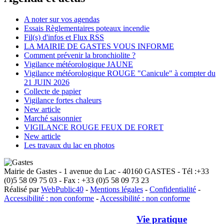
A noter sur vos agendas
Essais Règlementaires poteaux incendie
Fil(s) d'infos et Flux RSS
LA MAIRIE DE GASTES VOUS INFORME
Comment prévenir la bronchiolite ?
Vigilance météorologique JAUNE
Vigilance météorologique ROUGE "Canicule" à compter du
21 JUIN 2026
Collecte de papier
Vigilance fortes chaleurs
New article
Marché saisonnier
VIGILANCE ROUGE FEUX DE FORET
New article
Les travaux du lac en photos
Mairie de Gastes - 1 avenue du Lac - 40160 GASTES - Tél :+33
(0)5 58 09 75 03 - Fax : +33 (0)5 58 09 73 23
Réalisé par
WebPublic40
-
Mentions légales
-
Confidentialité
-
Accessibilité : non conforme
-
Accessibilité : non conforme
Vie pratique